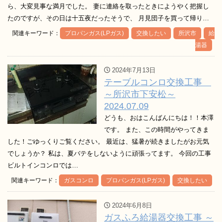
ら、大変見事な満月でした。 妻に連絡を取ったときにようやく把握し
たのですが、その日は十五夜だったそうで、 月見団子を買って帰り…
関連キーワード：
プロパンガス(LPガス)
交換したい
所沢市
給
湯器
2024年7月13日
テーブルコンロ交換工事
～所沢市下安松～
2024.07.09
どうも、おはこんばんにちは！！本澤
です。 また、この時間がやってきま
した！ごゆっくりご覧ください。 最近は、猛暑が続きましたがお元気
でしょうか？ 私は、夏バテをしないように頑張ってます。 今回の工事
ビルトインコンロでは…
関連キーワード：
ガスコンロ
プロパンガス(LPガス)
交換したい
2024年6月8日
ガスふろ給湯器交換工事 ～