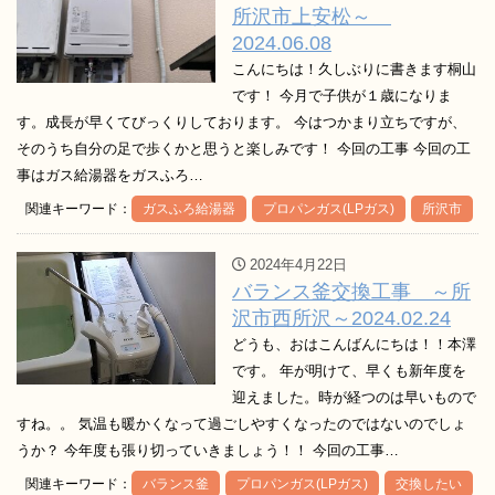
所沢市上安松～
2024.06.08
こんにちは！久しぶりに書きます桐山
です！ 今月で子供が１歳になりま
す。成長が早くてびっくりしております。 今はつかまり立ちですが、
そのうち自分の足で歩くかと思うと楽しみです！ 今回の工事 今回の工
事はガス給湯器をガスふろ…
関連キーワード：
ガスふろ給湯器
プロパンガス(LPガス)
所沢市
2024年4月22日
バランス釜交換工事 ～所
沢市西所沢～2024.02.24
どうも、おはこんばんにちは！！本澤
です。 年が明けて、早くも新年度を
迎えました。時が経つのは早いもので
すね。。 気温も暖かくなって過ごしやすくなったのではないのでしょ
うか？ 今年度も張り切っていきましょう！！ 今回の工事…
関連キーワード：
バランス釜
プロパンガス(LPガス)
交換したい