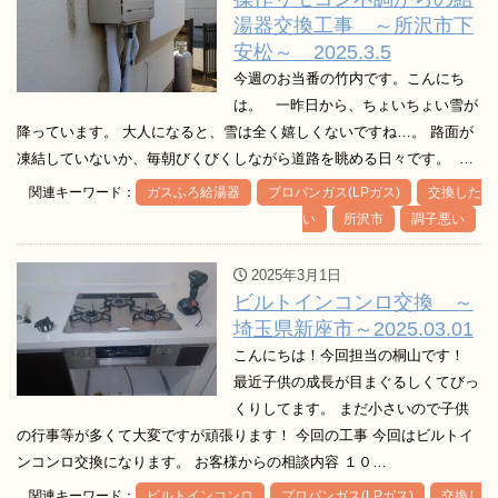
湯器交換工事 ～所沢市下
安松～ 2025.3.5
今週のお当番の竹内です。こんにち
は。 一昨日から、ちょいちょい雪が
降っています。 大人になると、雪は全く嬉しくないですね…。 路面が
凍結していないか、毎朝びくびくしながら道路を眺める日々です。 …
関連キーワード：
ガスふろ給湯器
プロパンガス(LPガス)
交換した
い
所沢市
調子悪い
2025年3月1日
ビルトインコンロ交換 ～
埼玉県新座市～2025.03.01
こんにちは！今回担当の桐山です！
最近子供の成長が目まぐるしくてびっ
くりしてます。 まだ小さいので子供
の行事等が多くて大変ですが頑張ります！ 今回の工事 今回はビルトイ
ンコンロ交換になります。 お客様からの相談内容 １０…
関連キーワード：
ビルトインコンロ
プロパンガス(LPガス)
交換し