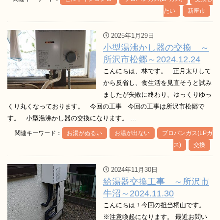
たい
新座市
2025年1月29日
小型湯沸かし器の交換 ～
所沢市松郷～2024.12.24
こんにちは、林です。 正月太りして
から反省し、食生活を見直そうと試み
ましたが失敗に終わり、ゆっくりゆっ
くり丸くなっております。 今回の工事 今回の工事は所沢市松郷で
す。 小型湯沸かし器の交換になります。 …
関連キーワード：
お湯がぬるい
お湯が出ない
プロパンガス(LPガ
ス)
交換
2024年11月30日
給湯器交換工事 ～所沢市
牛沼～2024.11.30
こんにちは！今回の担当桐山です。
※注意喚起になります。 最近お問い