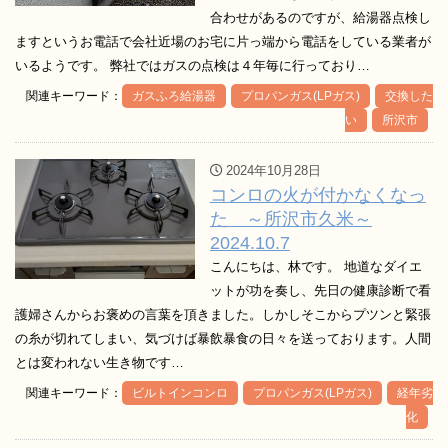
合わせがあるのですが、給湯器点検し
ますというお電話で会社近場のお宅に片っ端から電話をしている業者が
いるようです。 弊社ではガスの点検は４年毎に行っており…
関連キーワード：
ガスふろ給湯器
プロパンガス(LPガス)
交換した
い
所沢市
2024年10月28日
コンロの火が付かなくなっ
た ～所沢市久米～
2024.10.7
こんにちは、林です。 地道なダイエ
ットが功を奏し、先日の健康診断で看
護婦さんからお褒めの言葉を頂きました。しかしそこからプツンと緊張
の糸が切れてしまい、気づけば暴飲暴食の日々を送っております。人間
とは変われない生き物です…
関連キーワード：
ビルトインコンロ
プロパンガス(LPガス)
経年劣
化