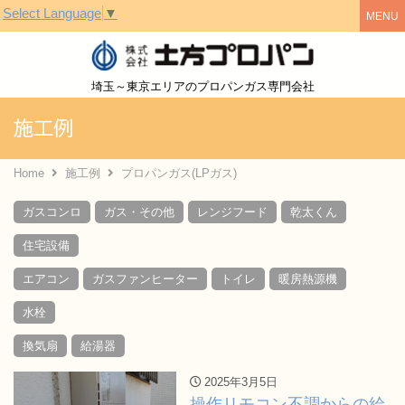
Select Language
▼
株式会社土方
埼玉～東京エリアのプロパンガス専門会社
施工例
Home
施工例
プロパンガス(LPガス)
ガスコンロ
ガス・その他
レンジフード
乾太くん
住宅設備
エアコン
ガスファンヒーター
トイレ
暖房熱源機
水栓
換気扇
給湯器
2025年3月5日
操作リモコン不調からの給