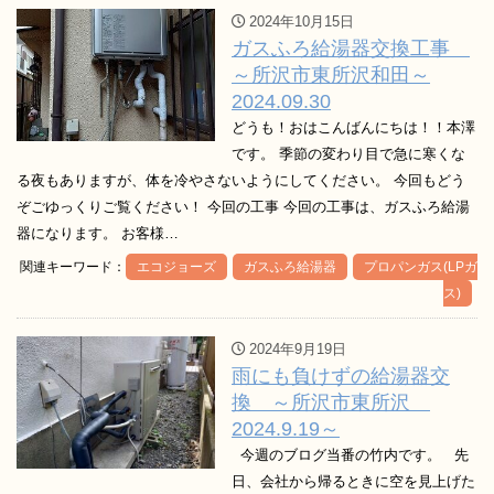
2024年10月15日
ガスふろ給湯器交換工事
～所沢市東所沢和田～
2024.09.30
どうも！おはこんばんにちは！！本澤
です。 季節の変わり目で急に寒くな
る夜もありますが、体を冷やさないようにしてください。 今回もどう
ぞごゆっくりご覧ください！ 今回の工事 今回の工事は、ガスふろ給湯
器になります。 お客様…
関連キーワード：
エコジョーズ
ガスふろ給湯器
プロパンガス(LPガ
ス)
2024年9月19日
雨にも負けずの給湯器交
換 ～所沢市東所沢
2024.9.19～
今週のブログ当番の竹内です。 先
日、会社から帰るときに空を見上げた