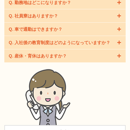
Q. 勤務地はどこになりますか？
Q. 社員寮はありますか？
現在支店などはございませんので、本社勤務になりま
す。
Q. 車で通勤はできますか？
社員寮はございません。
一人暮らしをする方には物件探しのご協力が出来るかと
Q. 入社後の教育制度はどのようになっていますか？
可能です。
思いますのでご相談ください。
駐車場数に限りがありますので、ご希望の際はお早めの
Q. 産休・育休はありますか？
新卒・第二新卒の方は、入社後社外にて開催される新入
申出をお願い致します。
社員研修へご参加いただきます。 ガスに関する業務が未
はい、ございます。
経験の方は、ガス器具メーカー様へ赴き、ガス器具の基
2006年以降新卒採用開始という会社の転機に伴い、取得
礎を学ぶ研修へご参加いただきます。
しやすい環境・制度を整えてきました。
入社形態に関わらず、ガスの知識や技術の習得はOJTの
女性社員の産休・育休取得ならびに復職実績がございま
形をとっています。弊社で働く社員のほとんどがガス業
す。
務の経験ゼロからのスタートですが、今ではガス業務の
また、弊社では男性社員の育休取得も推奨しており、実
プロとして活躍しています。
際に複数の取得実績がございます。
今後は産休・育休・復職に関するサポートもより充実し
私達は採用活動を通してたくさんの方とお会いしたいと
ていくかと思います。
思っています。貴方の可能性に期待していますのでぜひ