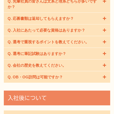
Q. 先輩社員の皆さんは文系と理系どちらが多いです
男性 6：4 女性です。
パンの雰囲気を体感してください。
か？
弊社では性別による職種の制限はございませんが、体力
仕事を行うことがあるサービスエンジニアは男性、対し
Q. 応募書類は返却してもらえますか？
文系です。
て事務所仕事の多いコーポレートスタッフは女性が多く
ガスは理系分野の一面を持っていますが、社員の大半が
活躍しています。
Q. 入社にあたって必要な資格はありますか？
大変申し訳ございませんが、応募書類のご返却は致して
文系です。
おりません。 ご提出いただいた書類は厳重に管理、破棄
弊社では文理不問で採用を行っていますのでご安心くだ
Q. 選考で重視するポイントを教えてください。
男性・女性共に普通自動車免許は取得済であるのが望ま
致します。
さい。
しいです。なお、入社にあたってサービスエンジニアは
Q. 選考に筆記試験はありますか？
選考では人柄を重視します。
AT限定解除が必要となります。
お客様との距離が近い会社ですので、対人コミュニケー
入社後はガス業務における必須資格を取得していただき
Q. 会社の歴史を教えてください。
選考段階において、以下の内容を実施予定です。
ション能力や明るさ、素直さなどの人物面に重きを置い
ます。テキスト購入の補助、社外講習の案内など取得の
適性検査・小テスト（一般常識問題）
ています。
後押しをさせていただきます。
Q. OB・OG訪問は可能ですか？
企業情報
をご覧ください。
また、得意な事・好きな事はぜひアピールしてくださ
い。
原則として行っておりません。ご要望の方はお問い合わ
せください。
入社後について