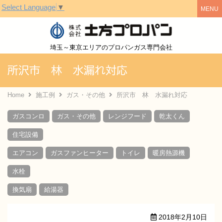
Select Language
▼
株式会社土方
埼玉～東京エリアのプロパンガス専門会社
所沢市 林 水漏れ対応
Home
施工例
ガス・その他
所沢市 林 水漏れ対応
ガスコンロ
ガス・その他
レンジフード
乾太くん
住宅設備
エアコン
ガスファンヒーター
トイレ
暖房熱源機
水栓
換気扇
給湯器
2018年2月10日