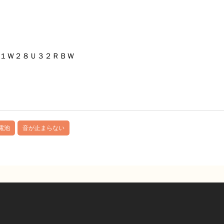
１Ｗ２８Ｕ３２ＲＢＷ
電池
音が止まらない