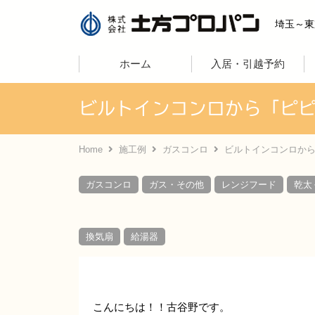
株式会社土
埼玉～東
ホーム
入居・引越予約
ビルトインコンロから「ピピ」
Home
施工例
ガスコンロ
ビルトインコンロから「
ガスコンロ
ガス・その他
レンジフード
乾太
換気扇
給湯器
こんにちは！！古谷野です。