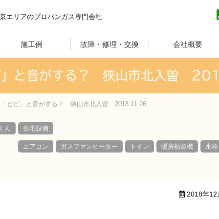
方プロパン
京エリアのプロパンガス専門会社
施工例
故障・修理・交換
会社概要
と音がする？ 狭山市北入曽 2018
ピピ」と音がする？ 狭山市北入曽 2018.11.26
くん
住宅設備
エアコン
ガスファンヒーター
トイレ
暖房熱源機
水栓
2018年1