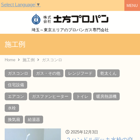
Select Language
▼
株式会社土方
埼玉～東京エリアのプロパンガス専門会社
施工例
Home
施工例
ガスコンロ
ガスコンロ
ガス・その他
レンジフード
乾太くん
住宅設備
エアコン
ガスファンヒーター
トイレ
暖房熱源機
水栓
換気扇
給湯器
2025年12月3日
２ハンドルデッキ水栓の交