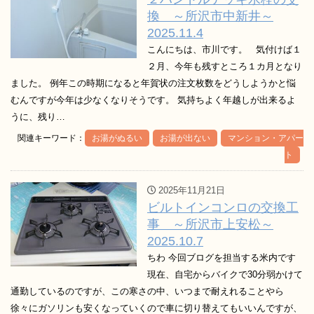
換 ～所沢市中新井～
2025.11.4
こんにちは、市川です。 気付けば１
２月、今年も残すところ１カ月となり
ました。 例年この時期になると年賀状の注文枚数をどうしようかと悩
むんですが今年は少なくなりそうです。 気持ちよく年越しが出来るよ
うに、残り…
関連キーワード：
お湯がぬるい
お湯が出ない
マンション・アパー
ト
2025年11月21日
ビルトインコンロの交換工
事 ～所沢市上安松～
2025.10.7
ちわ 今回ブログを担当する米内です
現在、自宅からバイクで30分弱かけて
通勤しているのですが、この寒さの中、いつまで耐えれることやら
徐々にガソリンも安くなっていくので車に切り替えてもいいんですが、