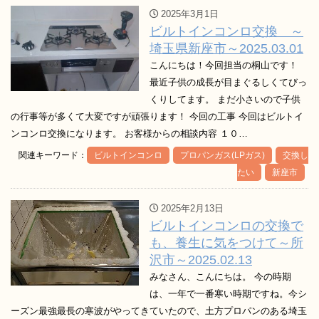
2025年3月1日
ビルトインコンロ交換 ～
埼玉県新座市～2025.03.01
こんにちは！今回担当の桐山です！
最近子供の成長が目まぐるしくてびっ
くりしてます。 まだ小さいので子供
の行事等が多くて大変ですが頑張ります！ 今回の工事 今回はビルトイ
ンコンロ交換になります。 お客様からの相談内容 １０…
関連キーワード：
ビルトインコンロ
プロパンガス(LPガス)
交換し
たい
新座市
2025年2月13日
ビルトインコンロの交換で
も、養生に気をつけて～所
沢市～2025.02.13
みなさん、こんにちは。 今の時期
は、一年で一番寒い時期ですね。今シ
ーズン最強最長の寒波がやってきていたので、土方プロパンのある埼玉