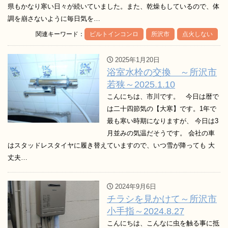
県もかなり寒い日々が続いていました。また、乾燥もしているので、体
調を崩さないように毎日気を…
関連キーワード：
ビルトインコンロ
所沢市
点火しない
2025年1月20日
浴室水栓の交換 ～所沢市
若狭～2025.1.10
こんにちは、市川です。 今日は暦で
は二十四節気の【大寒】です。1年で
最も寒い時期になりますが、 今日は3
月並みの気温だそうです。 会社の車
はスタッドレスタイヤに履き替えていますので、いつ雪が降っても 大
丈夫…
2024年9月6日
チラシを見かけて～所沢市
小手指～2024.8.27
こんにちは、こんなに虫を触る事に抵