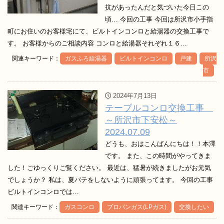
抗があったんだと気づいた今日この
頃… 今回の工事 今回は所沢市小手指
町にお住いのお客様宅にて、ビルトインコンロと給湯器の交換工事で
す。 お客様からのご相談内容 コンロと給湯器それぞれ１６…
関連キーワード：
ガスふろ給湯器
ビルトインコンロ
戸建
所沢
市
2024年7月13日
テーブルコンロ交換工事
～所沢市下安松～
2024.07.09
どうも、おはこんばんにちは！！本澤
です。 また、この時間がやってきま
した！ごゆっくりご覧ください。 最近は、猛暑が続きましたがお元気
でしょうか？ 私は、夏バテをしないように頑張ってます。 今回の工事
ビルトインコンロでは…
関連キーワード：
ガスコンロ
プロパンガス(LPガス)
交換したい