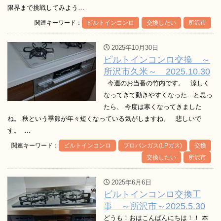
限界まで挑戦してみよう…
関連キーワード：
ビルトインコンロ
交換したい
所沢市
2025年10月30日
ビルトインコンロ交換 ～
所沢市久米～ 2025.10.30
今週のお当番の竹内です。 涼しく
なってきて動きやすくなった…と思っ
たら、 今度は寒くなってきました
ね。 秋という季節が年々短くなっている気がしますね。 悲しいで
す。 …
関連キーワード：
ビルトインコンロ
プロパンガス(LPガス)
交換
交換したい
所沢市
2025年6月6日
ビルトインコンロ交換工
事 ～所沢市～2025.5.30
どうも！おはこんばんにちは！！ 本