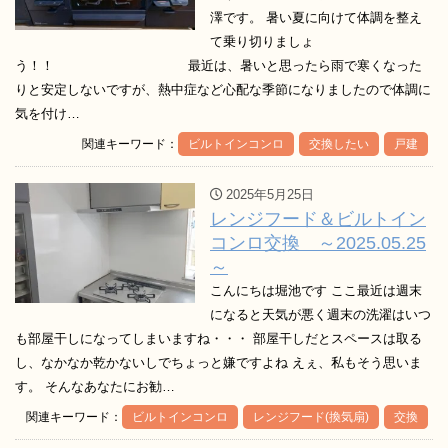
澤です。 暑い夏に向けて体調を整え
て乗り切りましょ
う！！ 最近は、暑いと思ったら雨で寒くなった
りと安定しないですが、熱中症など心配な季節になりましたので体調に
気を付け…
関連キーワード：
ビルトインコンロ
交換したい
戸建
2025年5月25日
レンジフード＆ビルトイン
コンロ交換 ～2025.05.25
～
こんにちは堀池です ここ最近は週末
になると天気が悪く週末の洗濯はいつ
も部屋干しになってしまいますね・・・ 部屋干しだとスペースは取る
し、なかなか乾かないしでちょっと嫌ですよね えぇ、私もそう思いま
す。 そんなあなたにお勧…
関連キーワード：
ビルトインコンロ
レンジフード(換気扇)
交換