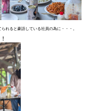
てられると豪語している社員の為に・・・。
！！