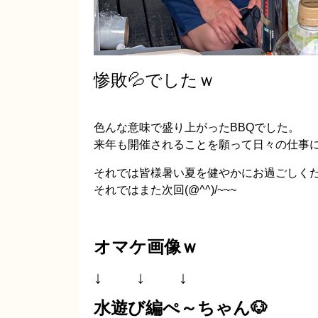
惨敗💦でしたｗ
色んな意味で盛り上がったBBQでした。
来年も開催されることを願って日々の仕事
それでは皆様暑い夏を健やかにお過ごしく
それではまた次回(@^^)/~~~
オマケ画像ｗ
↓ ↓ ↓
水遊び編ぺ～ちゃん🐶