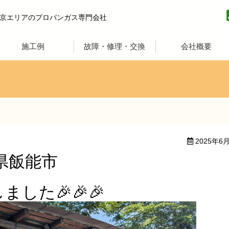
方プロパン
京エリアのプロパンガス専門会社
施工例
故障・修理・交換
会社概要
2025年6
玉県飯能市
て
した🎉🎉🎉