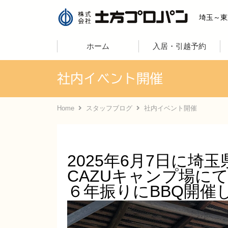
株式会社土
埼玉～東
ホーム
入居・引越予約
社内イベント開催
Home
スタッフブログ
社内イベント開催
2025年6月7日に埼
CAZUキャンプ場に
６年振りにBBQ開催しま