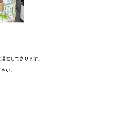
に邁進して参ります。
ださい。